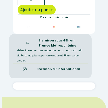
de
jaspe
Ajouter au panier
rouge
Paiement sécurisé
Livraison sous 48h en
France Métropolitaine
Metus in elementum vulputate nec amet mattis elit
sit. Porta adipiscing ornare augue at. Ullamcorper
arcu et.
Livraison à l’international