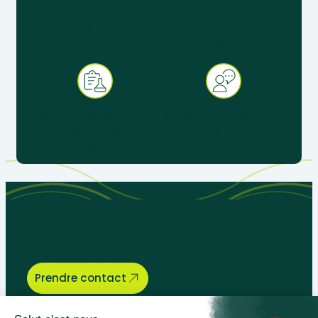
Expédition sous 48 h en
Produits pédagogiques
France métropolitaine
éprouvés en situation
réelle
+ 30 ans d’expérience au
Service client réactif &
service de
spécialisé éducation
l’enseignement
Parlons de vos besoins
pédagogiques, nous sommes là
pour vous aider.
Prendre contact