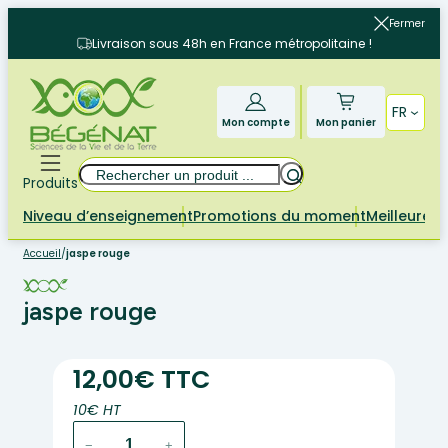
Aller
Fermer
au
Livraison sous 48h en France métropolitaine !
contenu
FR
Mon compte
Mon panier
Rechercher
Produits
Niveau d’enseignement
Promotions du moment
Meilleures 
Accueil
/
jaspe rouge
jaspe rouge
12,00€ TTC
10€ HT
quantité
−
+