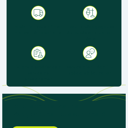
Expédition sous 48 h en
Produits pédagogiques
France métropolitaine
éprouvés en situation
réelle
+ 30 ans d’expérience au
Service client réactif &
service de
spécialisé éducation
l’enseignement
Parlons de vos besoins
pédagogiques, nous sommes là
pour vous aider.