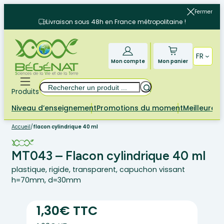
Aller
Fermer
au
Livraison sous 48h en France métropolitaine !
contenu
FR
Mon compte
Mon panier
Rechercher
Produits
Niveau d’enseignement
Promotions du moment
Meilleures 
Accueil
/
flacon cylindrique 40 ml
MT043 – Flacon cylindrique 40 ml
plastique, rigide, transparent, capuchon vissant
h=70mm, d=30mm
1,30€ TTC