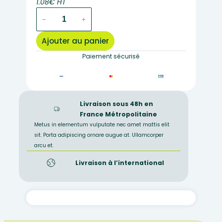
1.08€ HT
quantité
−
+
de
MT043
Ajouter au panier
–
Flacon
Paiement sécurisé
cylindrique
40
ml
Livraison sous 48h en
France Métropolitaine
Metus in elementum vulputate nec amet mattis elit
sit. Porta adipiscing ornare augue at. Ullamcorper
arcu et.
Livraison à l’international