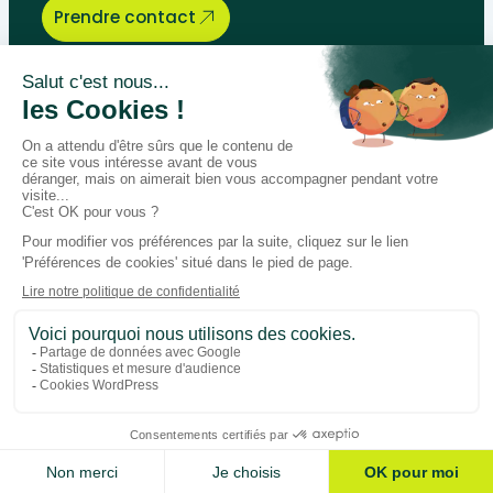
Prendre contact
Bégénat
Niveau d’enseignement
Actualités
Politique de retour
Paiement 100% sécurisé
Suivez-nous sur les réseaux
Facebook
Instagram
LinkedIn
Youtube
Conditions générales
Données personnelles
Gestion des cookies
Ajouter au panier