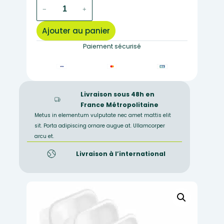
quantité
−
+
de
cuvette
Ajouter au panier
carrée
4.5
Paiement sécurisé
litres
Livraison sous 48h en
France Métropolitaine
Metus in elementum vulputate nec amet mattis elit
sit. Porta adipiscing ornare augue at. Ullamcorper
arcu et.
Livraison à l’international