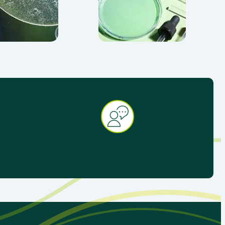
ervice de
Service client réactif & spécialisé
éducation