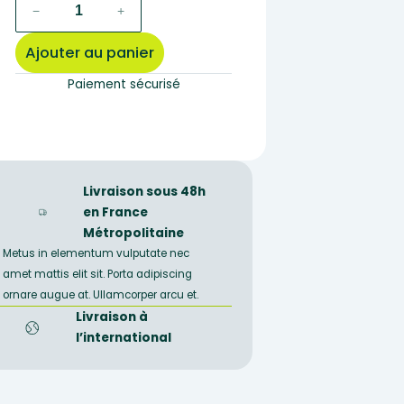
quantité
−
+
de
ballon
Ajouter au panier
fond
rond
Paiement sécurisé
col
étroit
100ml
Livraison sous 48h
en France
Métropolitaine
Metus in elementum vulputate nec
amet mattis elit sit. Porta adipiscing
ornare augue at. Ullamcorper arcu et.
Livraison à
l’international