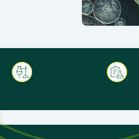
 pédagogiques éprouvés en
+ 30 ans d’expérience au s
situation réelle
l’enseignement