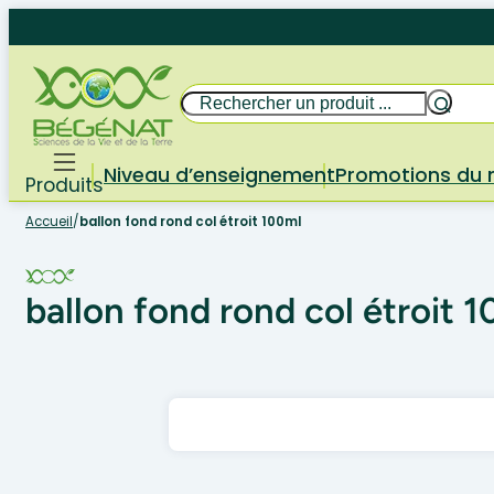
Aller
au
contenu
Rechercher
Niveau d’enseignement
Promotions du
Produits
Accueil
/
ballon fond rond col étroit 100ml
ballon fond rond col étroit 