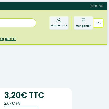
Fermer
FR
Mon compte
Mon panier
Bégénat
3,20€ TTC
2.67€ HT