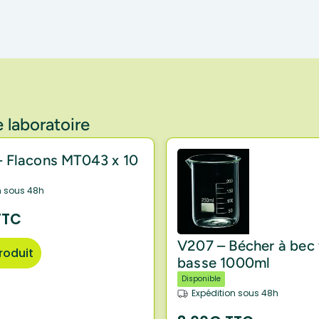
 laboratoire
 Flacons MT043 x 10
n sous 48h
TTC
V207 – Bécher à bec
produit
basse 1000ml
Disponible
Expédition sous 48h