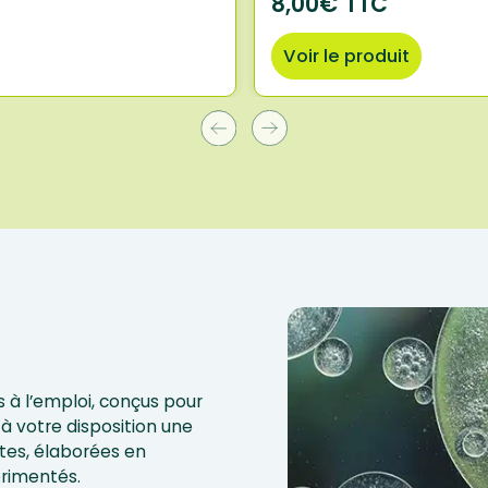
8,00€ TTC
Voir le produit
 à l’emploi, conçus pour
à votre disposition une
tes, élaborées en
érimentés.