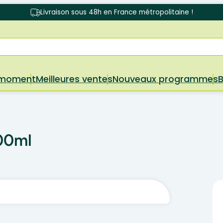
Livraison sous 48h en France métropolitaine !
 moment
Meilleures ventes
Nouveaux programmes
100ml