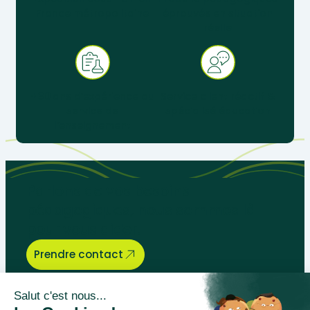
France métropolitaine
éprouvés en situation
réelle
+ 30 ans d’expérience au
Service client réactif &
service de
spécialisé éducation
l’enseignement
Parlons de vos besoins
pédagogiques, nous sommes là
pour vous aider.
Prendre contact
Bégénat