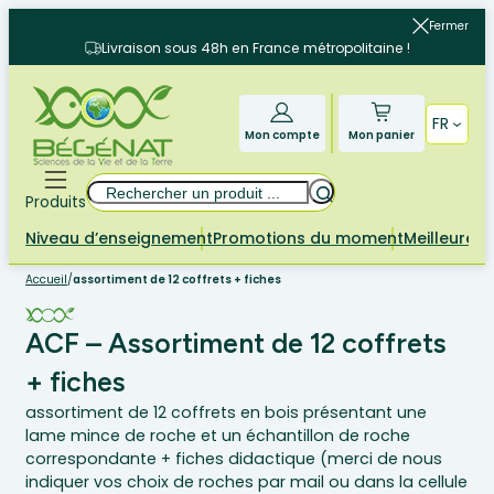
Aller
Fermer
au
Livraison sous 48h en France métropolitaine !
contenu
FR
Mon compte
Mon panier
Rechercher
Produits
Niveau d’enseignement
Promotions du moment
Meilleures 
Accueil
/
assortiment de 12 coffrets + fiches
ACF – Assortiment de 12 coffrets
+ fiches
assortiment de 12 coffrets en bois présentant une
lame mince de roche et un échantillon de roche
correspondante + fiches didactique (merci de nous
indiquer vos choix de roches par mail ou dans la cellule