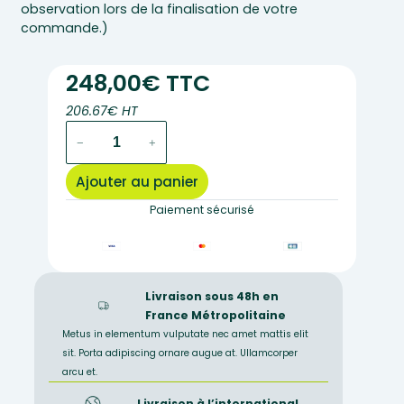
observation lors de la finalisation de votre
commande.)
248,00€ TTC
206.67€ HT
quantité
−
+
de
ACF
Ajouter au panier
–
Assortiment
Paiement sécurisé
de
12
coffrets
+
Livraison sous 48h en
fiches
France Métropolitaine
Metus in elementum vulputate nec amet mattis elit
sit. Porta adipiscing ornare augue at. Ullamcorper
arcu et.
Livraison à l’international