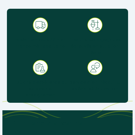
Expédition sous 48 h en
Produits pédagogiques
France métropolitaine
éprouvés en situation
réelle
+ 30 ans d’expérience au
Service client réactif &
service de
spécialisé éducation
l’enseignement
Parlons de vos besoins
pédagogiques, nous sommes là