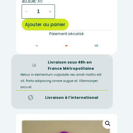
40.83€ HT
quantité
−
+
de
MB002
Ajouter au panier
–
Anatomie
Paiement sécurisé
d'une
fleur
Livraison sous 48h en
France Métropolitaine
Metus in elementum vulputate nec amet mattis elit
sit. Porta adipiscing ornare augue at. Ullamcorper
arcu et.
Livraison à l’international