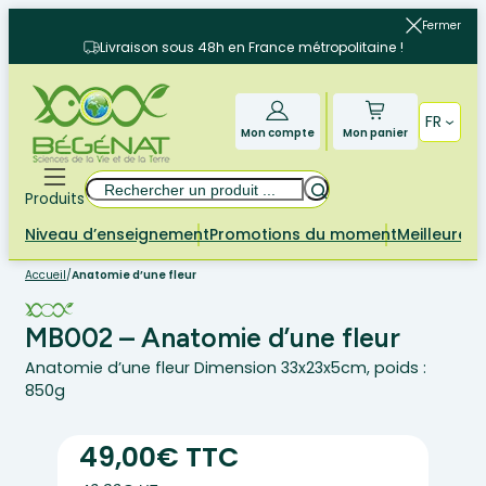
Aller
Fermer
au
Livraison sous 48h en France métropolitaine !
contenu
FR
Mon compte
Mon panier
Rechercher
Produits
Niveau d’enseignement
Promotions du moment
Meilleures 
Accueil
/
Anatomie d’une fleur
MB002 – Anatomie d’une fleur
Anatomie d’une fleur Dimension 33x23x5cm, poids :
850g
49,00€ TTC