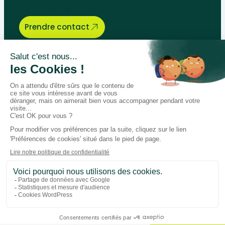
pour vous aider.
Prendre contact
Bégénat
Niveau d’enseignement
Actualités
Politique de retour
Paiement 100% sécurisé
Suivez-nous sur les réseaux
Facebook
Instagram
LinkedIn
Youtube
Conditions générales
Données personnelles