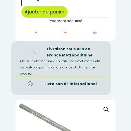
de
MT094
Ajouter au panier
–
Aiguille
Paiement sécurisé
lancéolée
Livraison sous 48h en
France Métropolitaine
Metus in elementum vulputate nec amet mattis elit
sit. Porta adipiscing ornare augue at. Ullamcorper
arcu et.
Livraison à l’international