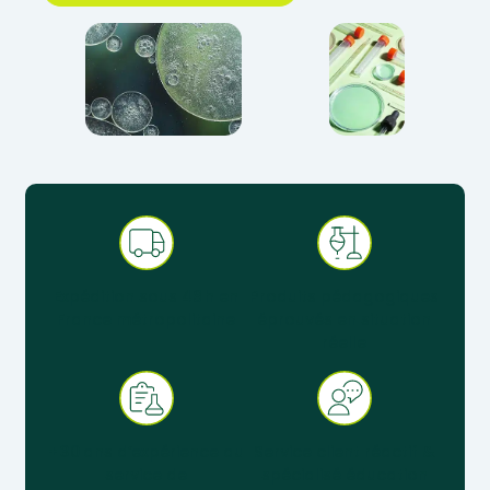
Expédition sous 48 h en
Produits pédagogiques
France métropolitaine
éprouvés en situation
réelle
+ 30 ans d’expérience au
Service client réactif &
service de
spécialisé éducation