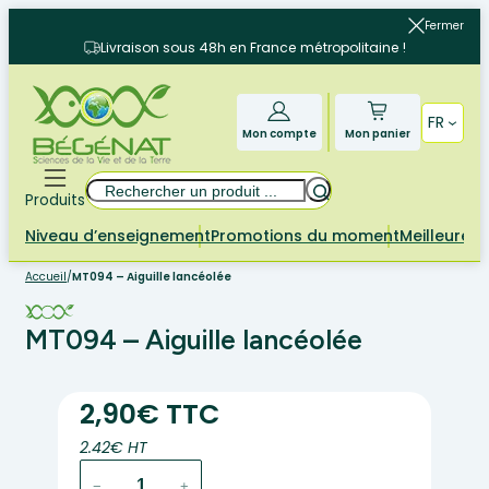
Aller
Fermer
au
Livraison sous 48h en France métropolitaine !
contenu
FR
Mon compte
Mon panier
Rechercher
Produits
Niveau d’enseignement
Promotions du moment
Meilleures 
Accueil
/
MT094 – Aiguille lancéolée
MT094 – Aiguille lancéolée
2,90€ TTC
2.42€ HT
quantité
−
+