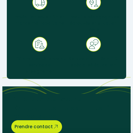
Expédition sous 48 h en
Produits pédagogiques
France métropolitaine
éprouvés en situation
réelle
+ 30 ans d’expérience au
Service client réactif &
service de
spécialisé éducation
l’enseignement
Parlons de vos besoins
pédagogiques, nous sommes là
pour vous aider.
Prendre contact