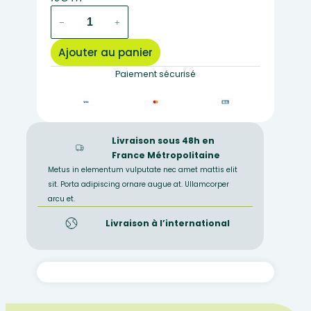
quantité
−
+
de
16
Ajouter au panier
drosophiles
sauvages
Paiement sécurisé
(corps
gris
jaune-
ailes
Livraison sous 48h en
longues)
France Métropolitaine
Metus in elementum vulputate nec amet mattis elit
sit. Porta adipiscing ornare augue at. Ullamcorper
arcu et.
Livraison à l’international