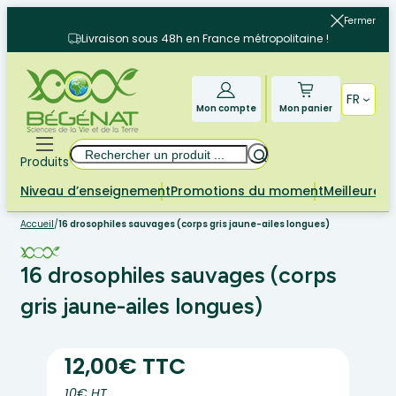
Aller
Fermer
au
Livraison sous 48h en France métropolitaine !
contenu
FR
Mon compte
Mon panier
Rechercher
Produits
Niveau d’enseignement
Promotions du moment
Meilleures 
Accueil
/
16 drosophiles sauvages (corps gris jaune-ailes longues)
16 drosophiles sauvages (corps
gris jaune-ailes longues)
12,00€ TTC
10€ HT