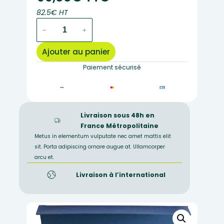
82.5€ HT
quantité
−
+
de
10
Ajouter au panier
insectes
dans
Paiement sécurisé
différents
ordres
Livraison sous 48h en
France Métropolitaine
Metus in elementum vulputate nec amet mattis elit
sit. Porta adipiscing ornare augue at. Ullamcorper
arcu et.
Livraison à l’international