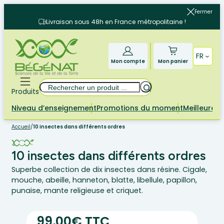
Aller
Fermer
au
Livraison sous 48h en France métropolitaine !
contenu
FR
Mon compte
Mon panier
Rechercher
Produits
Niveau d’enseignement
Promotions du moment
Meilleures 
Accueil
/
10 insectes dans différents ordres
10 insectes dans différents ordres
Superbe collection de dix insectes dans résine. Cigale,
mouche, abeille, hanneton, blatte, libellule, papillon,
punaise, mante religieuse et criquet.
99,00€ TTC