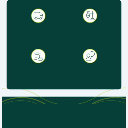
Expédition sous 48 h en
Produits pédagogiques
France métropolitaine
éprouvés en situation
réelle
+ 30 ans d’expérience au
Service client réactif &
service de
spécialisé éducation
l’enseignement
Parlons de vos besoins
pédagogiques, nous sommes là
pour vous aider.