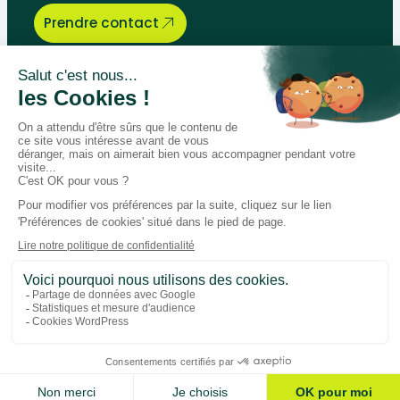
Prendre contact
Bégénat
Niveau d’enseignement
Actualités
Politique de retour
Paiement 100% sécurisé
Suivez-nous sur les réseaux
Facebook
Instagram
LinkedIn
Youtube
Conditions générales
Données personnelles
Gestion des cookies
Ajouter au panier