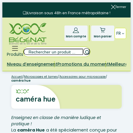
Aller
Fermer
au
Livraison sous 48h en France métropolitaine !
contenu
FR
Mon compte
Mon panier
Rechercher
Produits
Niveau d’enseignement
Promotions du moment
Meilleures 
Accueil
/
Microscopes et lames
/
Accessoires pour microscopie
/
caméra hue
caméra hue
Enseignez en classe de manière ludique et
pratique !
La
caméra Hue
a été spécialement conçue pour