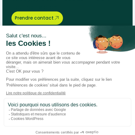
pour vous aider.
Prendre contact
Bégénat
Niveau d’enseignement
Actualités
Politique de retour
Paiement 100% sécurisé
Suivez-nous sur les réseaux
Facebook
Instagram
LinkedIn
Youtube
Conditions générales
Données personnelles