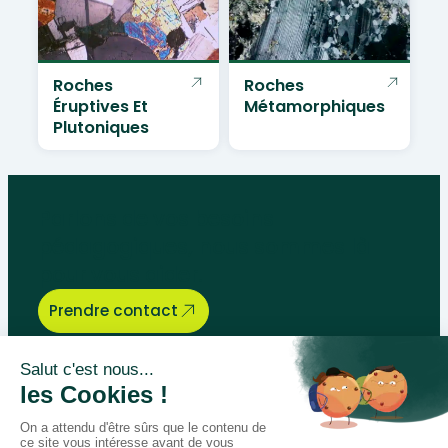
Roches
Roches
Éruptives Et
Métamorphiques
Plutoniques
Parlons de vos besoins
pédagogiques, nous sommes là
pour vous aider.
Prendre contact
Bégénat
Niveau d’enseignement
Actualités
Politique de retour