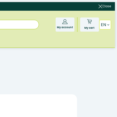
Close
EN
My account
My cart