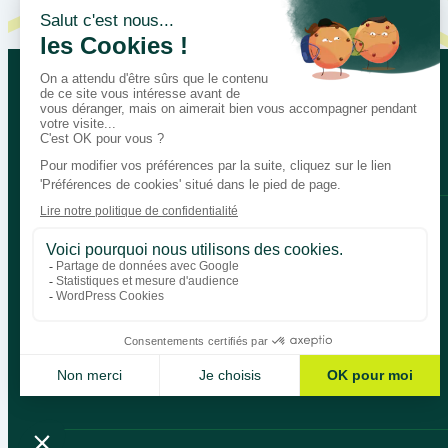
Let’s talk about your educational
Bégénat
Level of education
News
Return policy