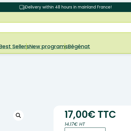
Delivery within 48 hours in mainland France!
Best Sellers
New programs
Bégénat
17,00€ TTC
14.17€ HT