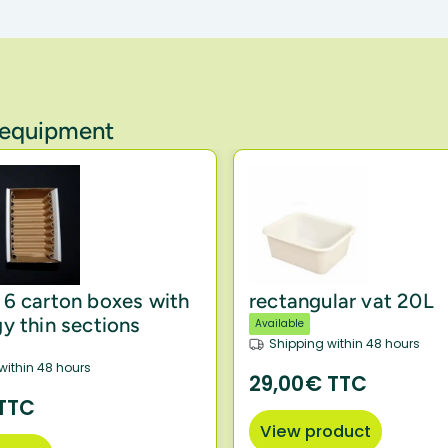
y equipment
6 carton boxes with
rectangular vat 20L
y thin sections
Available
Shipping within 48 hours
within 48 hours
29,00€ TTC
 TTC
View product