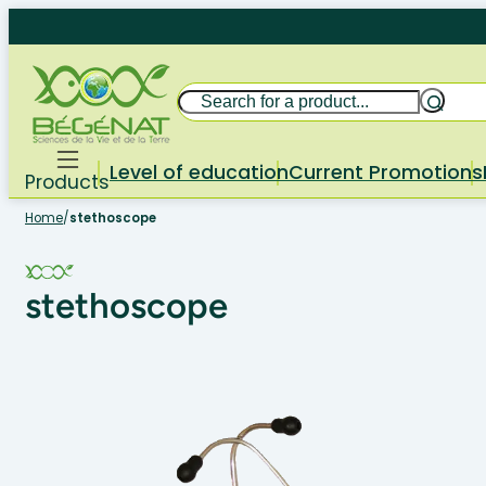
Skip
to
content
Search
Level of education
Current Promotions
Products
Home
/
stethoscope
stethoscope