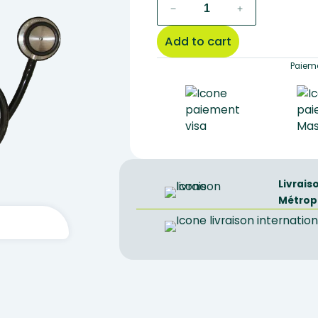
stethoscope
−
+
quantity
Add to cart
Paieme
Livrais
Métrop