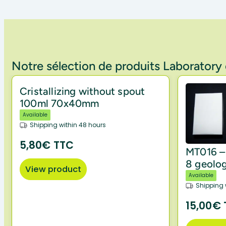
Notre sélection de produits Laborator
Cristallizing without spout
100ml 70x40mm
Available
Shipping within 48 hours
5,80€ TTC
MT016 – 
8 geolog
View product
Available
Shipping 
15,00€