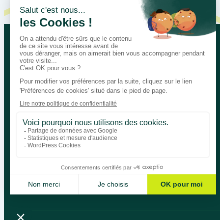
Let’s talk about your educational
Bégénat
Level of education
News
Return policy