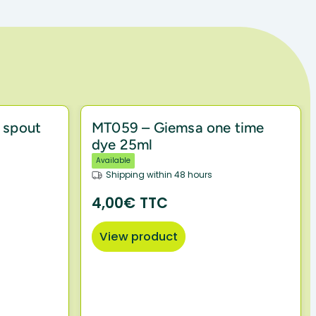
 spout
MT059 – Giemsa one time
dye 25ml
Available
Shipping within 48 hours
4,00€ TTC
View product