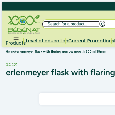
Skip
to
content
Search
Level of education
Current Promotions
Products
Home
/
erlenmeyer flask with flaring narrow mouth 500ml 38mm
erlenmeyer flask with flar