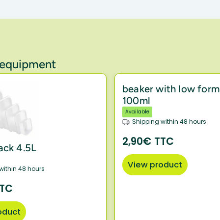
y equipment
beaker with low form
100ml
Available
Shipping within 48 hours
2,90€ TTC
ack 4.5L
View product
within 48 hours
TTC
oduct