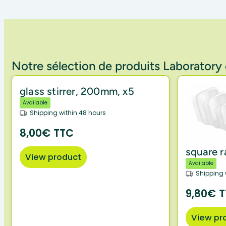
Notre sélection de produits Laborator
glass stirrer, 200mm, x5
Available
Shipping within 48 hours
8,00€ TTC
square r
View product
Available
Shipping 
9,80€ 
View pr