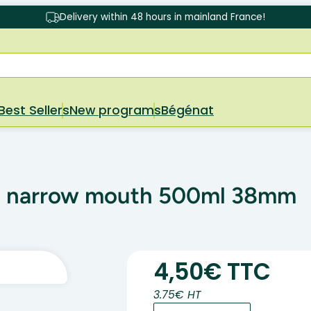
Delivery within 48 hours in mainland France!
Best Sellers
New programs
Bégénat
ing narrow mouth 500ml 38mm
4,50€ TTC
3.75€ HT