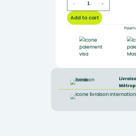
erlenmeyer
−
+
flask
with
Add to cart
flaring
narrow
Paieme
mouth
500ml
38mm
quantity
Livrais
Métrop