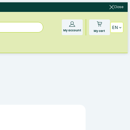
Close
EN
My account
My cart