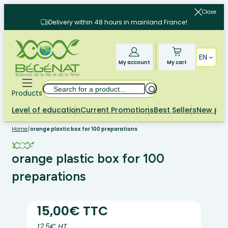
Skip
Close
to
Delivery within 48 hours in mainland France!
content
EN
My account
My cart
Search
Products
Level of education
Current Promotions
Best Sellers
New pr
Home
/
orange plastic box for 100 preparations
orange plastic box for 100
preparations
15,00€ TTC
12.5€ HT