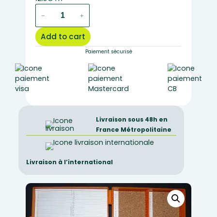
orange
−
+
plastic
box
Add to cart
for
100
Paiement sécurisé
preparations
quantity
Livraison sous 48h en
France Métropolitaine
Livraison à l’international