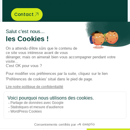
needs, we are here to help.
Contact
Bégénat
Level of education
News
Return policy
100% secure payment
Follow us on social media
Facebook
Instagram
LinkedIn
Youtube
General conditions
Personal data