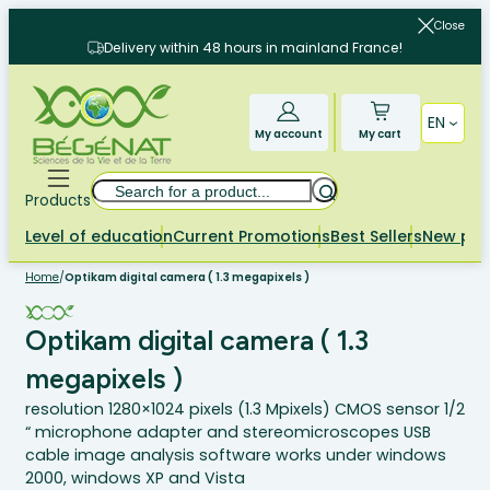
Skip
Close
to
Delivery within 48 hours in mainland France!
content
EN
My account
My cart
Search
Products
Level of education
Current Promotions
Best Sellers
New pr
Home
/
Optikam digital camera ( 1.3 megapixels )
Optikam digital camera ( 1.3
megapixels )
resolution 1280×1024 pixels (1.3 Mpixels) CMOS sensor 1/2
“ microphone adapter and stereomicroscopes USB
cable image analysis software works under windows
2000, windows XP and Vista