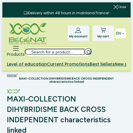
Skip
Close
to
Delivery within 48 hours in mainland France!
content
EN
My account
My cart
Search
Products
Level of education
Current Promotions
Best Sellers
New pr
Home
/
MAXI-COLLECTION DIHYBRIDISME BACK CROSS INDEPENDENT
characteristics linked
MAXI-COLLECTION
DIHYBRIDISME BACK CROSS
INDEPENDENT characteristics
linked