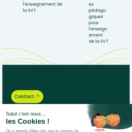
Let’s talk about your educational
needs, we are here to help.
Contact
Bégénat
Level of education
News