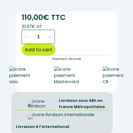
110,00€ TTC
91.67€ HT
MAXI-
−
+
COLLECTION
DIHYBRIDISME
Add to cart
BACK
CROSS
Paiement sécurisé
INDEPENDENT
characteristics
linked
quantity
Livraison sous 48h en
France Métropolitaine
Livraison à l’international