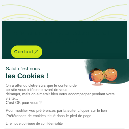
Let’s talk about your educational
needs, we are here to help.
Contact
Bégénat
Level of education
News
Return policy
100% secure payment
Follow us on social media