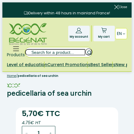
Skip
Close
to
Delivery within 48 hours in mainland France!
content
EN
My account
My cart
Search
Products
Level of education
Current Promotions
Best Sellers
New pr
Home
/
pedicellaria of sea urchin
pedicellaria of sea urchin
5,70€ TTC
4.75€ HT
pedicellaria
−
+