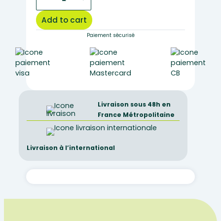
of
sea
Add to cart
urchin
quantity
Paiement sécurisé
Livraison sous 48h en
France Métropolitaine
Livraison à l’international