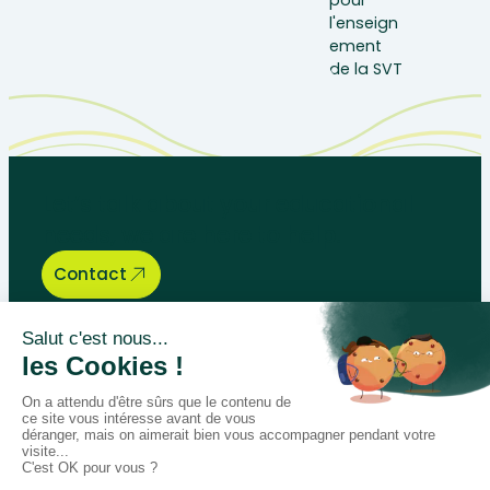
Let’s talk about your educational
needs, we are here to help.
Contact
Bégénat
Level of education
News
Return policy
100% secure payment