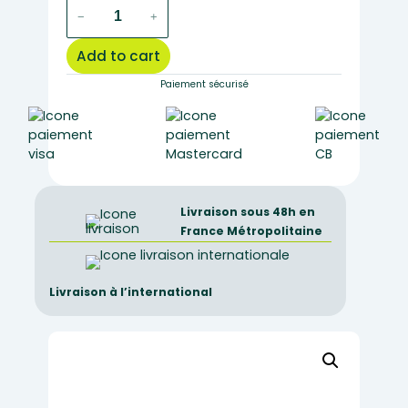
flint
−
+
tools
:
Add to cart
scraper
quantity
Paiement sécurisé
Livraison sous 48h en
France Métropolitaine
Livraison à l’international