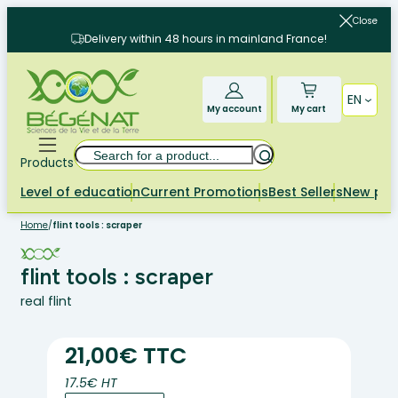
Skip
Close
to
Delivery within 48 hours in mainland France!
content
EN
My account
My cart
Search
Products
Level of education
Current Promotions
Best Sellers
New pr
Home
/
flint tools : scraper
flint tools : scraper
real flint
21,00€ TTC
17.5€ HT