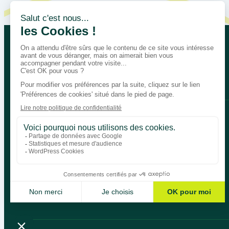
Let’s talk about your educational
Bégénat
Level of education
News
Return policy