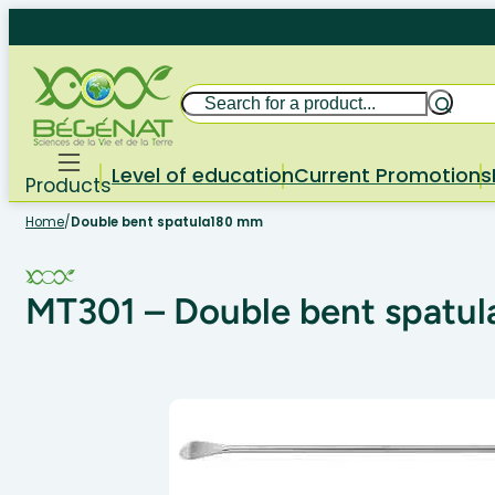
Skip
to
content
Search
Level of education
Current Promotions
Products
Home
/
Double bent spatula180 mm
MT301 – Double bent spatu