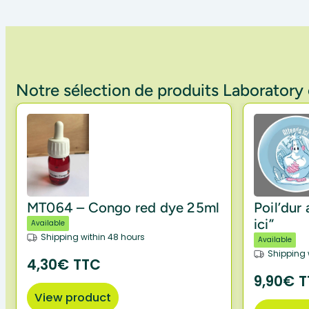
Notre sélection de produits Laborator
MT064 – Congo red dye 25ml
Poil’dur
ici”
Available
Shipping within 48 hours
Available
Shipping 
4,30€ TTC
9,90€ 
View product