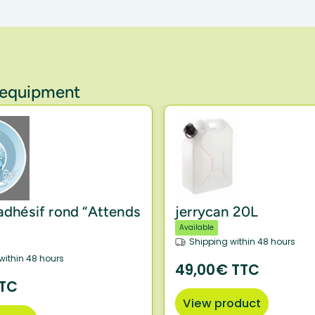
y equipment
 adhésif rond “Attends
jerrycan 20L
Available
Shipping within 48 hours
within 48 hours
49,00€ TTC
TTC
View product