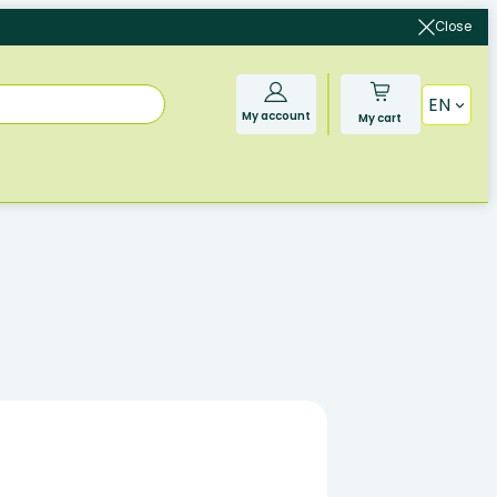
Close
EN
My account
My cart