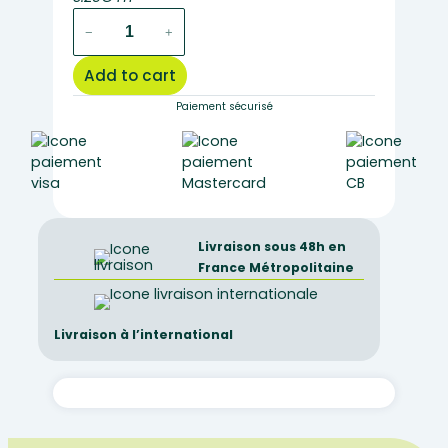
flask
−
+
with
large
Add to cart
mouth
and
Paiement sécurisé
flat
bottom
200ml
quantity
Livraison sous 48h en
France Métropolitaine
Livraison à l’international