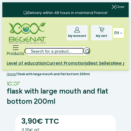
Skip
Close
to
Delivery within 48 hours in mainland France!
content
EN
My account
My cart
Search
Products
Level of education
Current Promotions
Best Sellers
New pr
Home
/
flask with large mouth and flat bottom 200ml
flask with large mouth and flat
bottom 200ml
3,90€ TTC
3.25€ HT