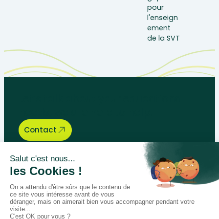
Let’s talk about your educational
needs, we are here to help.
Contact
Bégénat
Level of education
News
Return policy
100% secure payment