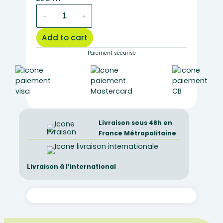
test
−
+
tube
Boro
Add to cart
3.3
19ml
Paiement sécurisé
Ø12x120mm
x
250
quantity
Livraison sous 48h en
France Métropolitaine
Livraison à l’international