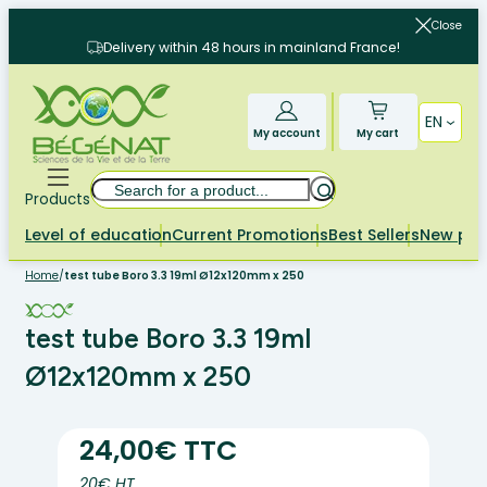
Skip
Close
to
Delivery within 48 hours in mainland France!
content
EN
My account
My cart
Search
Products
Level of education
Current Promotions
Best Sellers
New pr
Home
/
test tube Boro 3.3 19ml Ø12x120mm x 250
test tube Boro 3.3 19ml
Ø12x120mm x 250
24,00€ TTC
20€ HT