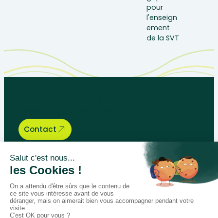
Let’s talk about your educational
needs, we are here to help.
Contact
Bégénat
Level of education
News
Return policy
100% secure payment