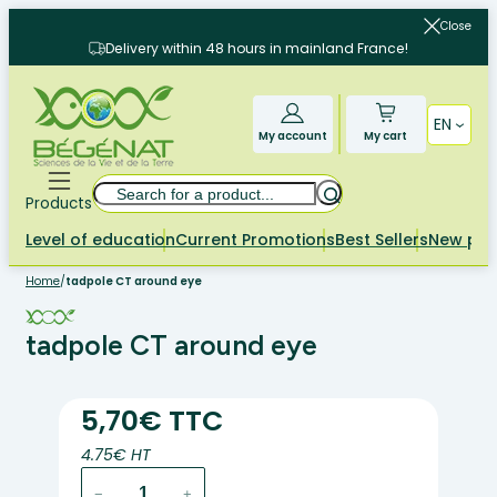
Skip
Close
to
Delivery within 48 hours in mainland France!
content
EN
My account
My cart
Search
Products
Level of education
Current Promotions
Best Sellers
New pr
Home
/
tadpole CT around eye
tadpole CT around eye
5,70€ TTC
4.75€ HT
tadpole
−
+