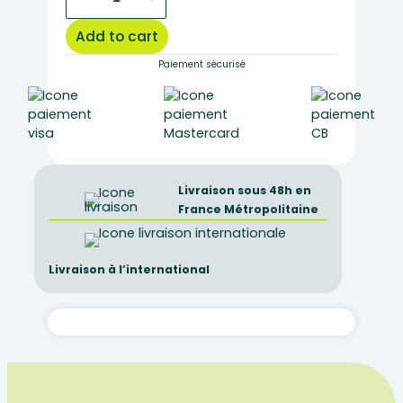
CT
around
Add to cart
eye
quantity
Paiement sécurisé
Livraison sous 48h en
France Métropolitaine
Livraison à l’international