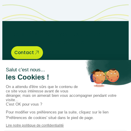
Let’s talk about your educational
needs, we are here to help.
Contact
Bégénat
Level of education
News
Return policy
100% secure payment
Follow us on social media