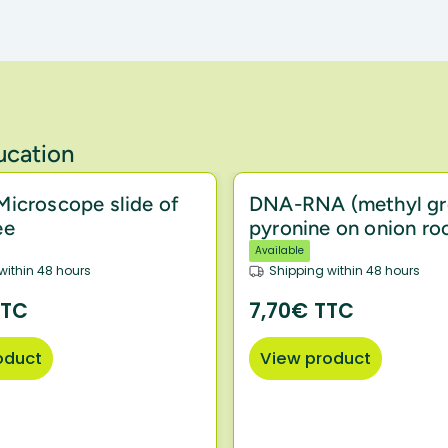
ucation
icroscope slide of
DNA-RNA (methyl gr
ee
pyronine on onion ro
Available
within 48 hours
Shipping within 48 hours
TTC
7,70€ TTC
oduct
View product