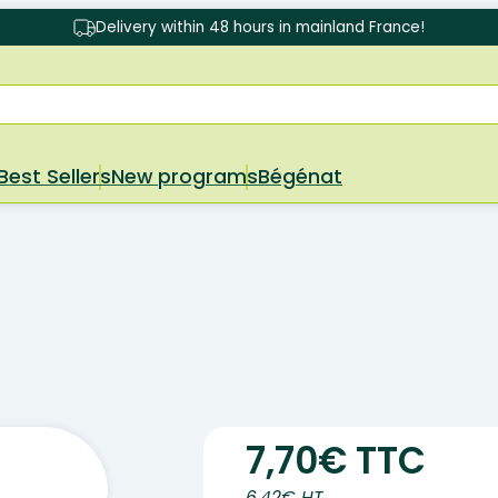
Delivery within 48 hours in mainland France!
Best Sellers
New programs
Bégénat
7,70€ TTC
6.42€ HT