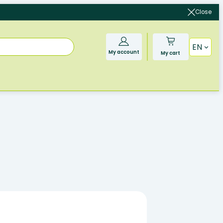
Close
EN
My account
My cart