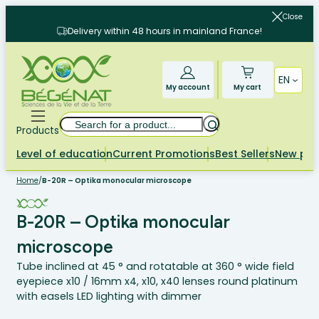
Skip
Close
to
Delivery within 48 hours in mainland France!
content
EN
My account
My cart
Search
Products
Level of education
Current Promotions
Best Sellers
New pr
Home
/
B-20R – Optika monocular microscope
B-20R – Optika monocular
microscope
Tube inclined at 45 ° and rotatable at 360 ° wide field
eyepiece x10 / 16mm x4, x10, x40 lenses round platinum
with easels LED lighting with dimmer