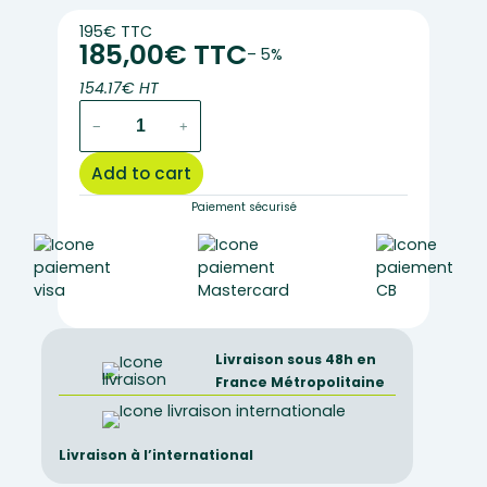
195€ TTC
185,00€ TTC
– 5%
154.17€ HT
B-
−
+
20R
–
Add to cart
Optika
monocular
Paiement sécurisé
microscope
quantity
Livraison sous 48h en
France Métropolitaine
Livraison à l’international