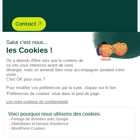
Let’s talk about your educational
needs, we are here to help.
Contact
Bégénat
Level of education
News
Return policy
100% secure payment
Follow us on social media
Facebook
Instagram
LinkedIn
Youtube
General conditions