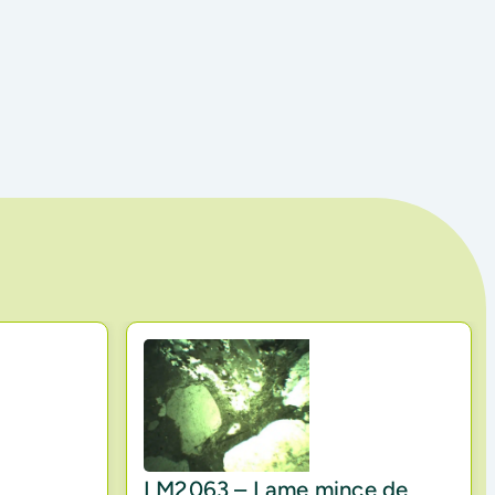
LM2063 – Lame mince de