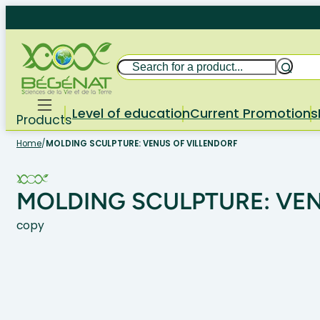
Skip
to
content
Search
Level of education
Current Promotions
Products
Home
/
MOLDING SCULPTURE: VENUS OF VILLENDORF
MOLDING SCULPTURE: VEN
copy