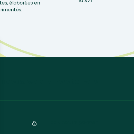
tes, élaborées en
érimentés.
 needs, we are here to help.
100% secure payment