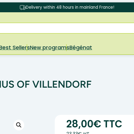
Delivery within 48 hours in mainland France!
Best Sellers
New programs
Bégénat
US OF VILLENDORF
28,00€ TTC
23.33€ HT