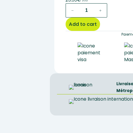
MOLDING
−
+
SCULPTURE:
VENUS
Add to cart
OF
VILLENDORF
Paieme
quantity
Livrais
Métrop