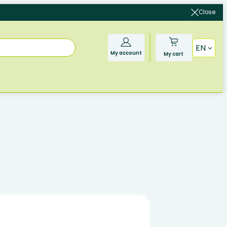
Close
EN
My account
My cart