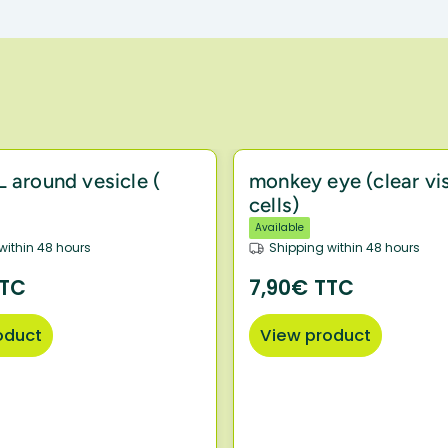
L around vesicle (
monkey eye (clear vi
cells)
Available
within 48 hours
Shipping within 48 hours
TTC
7,90€ TTC
oduct
View product