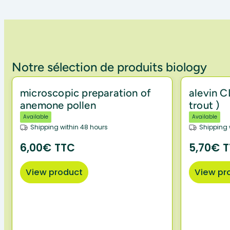
Notre sélection de produits biology
microscopic preparation of
alevin C
anemone pollen
trout )
Available
Available
Shipping within 48 hours
Shipping 
6,00€ TTC
5,70€ 
View product
View pr