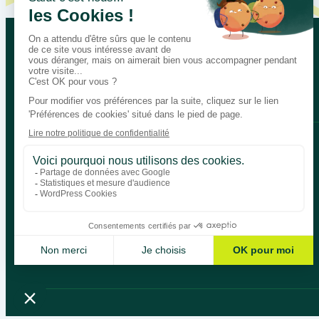
Let’s talk about your educational
Bégénat
Level of education
News
Return policy