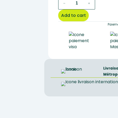
MINI-
−
+
COLLECTION
MONOHYBRIDISME
Add to cart
quantity
Paieme
Livrais
Métrop