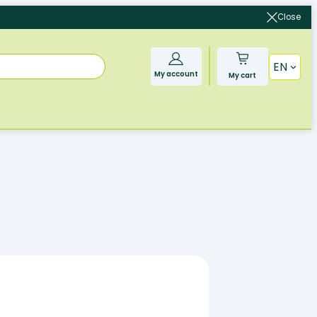
Close
EN
My account
My cart