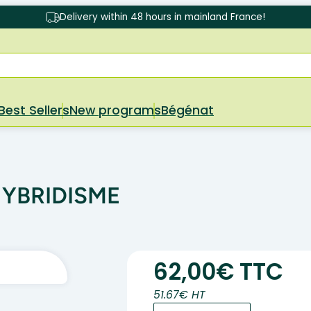
Delivery within 48 hours in mainland France!
Best Sellers
New programs
Bégénat
YBRIDISME
62,00€ TTC
51.67€ HT