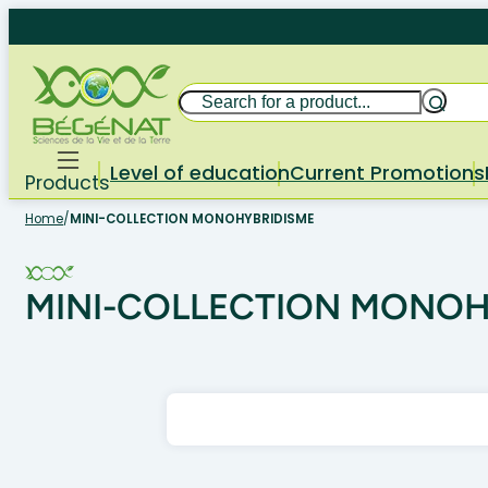
Skip
to
content
Search
Level of education
Current Promotions
Products
Home
/
MINI-COLLECTION MONOHYBRIDISME
MINI-COLLECTION MONOH