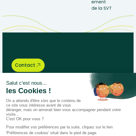
Let’s talk about your educational
needs, we are here to help.
Contact
Bégénat
Level of education
News
Return policy
100% secure payment