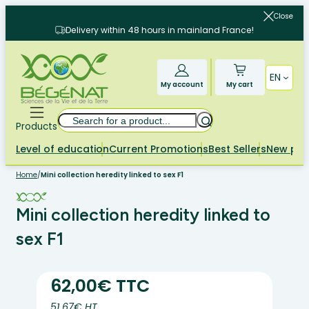
Skip
Close
to
Delivery within 48 hours in mainland France!
content
EN
My account
My cart
Search
Products
Level of education
Current Promotions
Best Sellers
New pr
Home
/
Mini collection heredity linked to sex F1
Mini collection heredity linked to
sex F1
62,00€ TTC
51.67€ HT