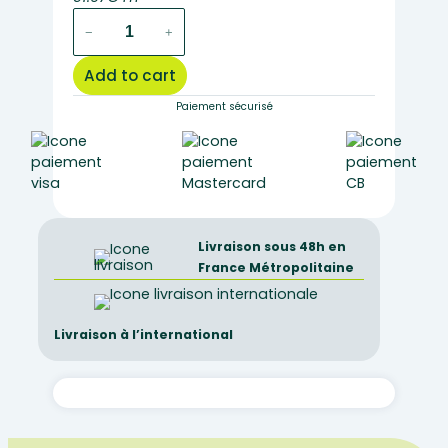
Mini
−
+
collection
heredity
Add to cart
linked
to
Paiement sécurisé
sex
F1
quantity
Livraison sous 48h en
France Métropolitaine
Livraison à l’international