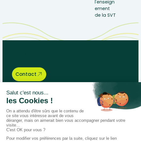
Let’s talk about your educational
needs, we are here to help.
Contact
Bégénat
Level of education
News
Return policy
100% secure payment