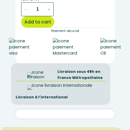
metagabbro
−
+
with
glaucophane
Add to cart
(
blue
Paiement sécurisé
schist
surface
)
quantity
Livraison sous 48h en
France Métropolitaine
Livraison à l’international