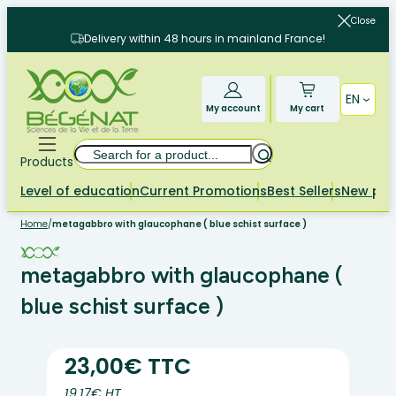
Skip
Close
to
Delivery within 48 hours in mainland France!
content
EN
My account
My cart
Search
Products
Level of education
Current Promotions
Best Sellers
New pr
Home
/
metagabbro with glaucophane ( blue schist surface )
metagabbro with glaucophane (
blue schist surface )
23,00€ TTC
19.17€ HT