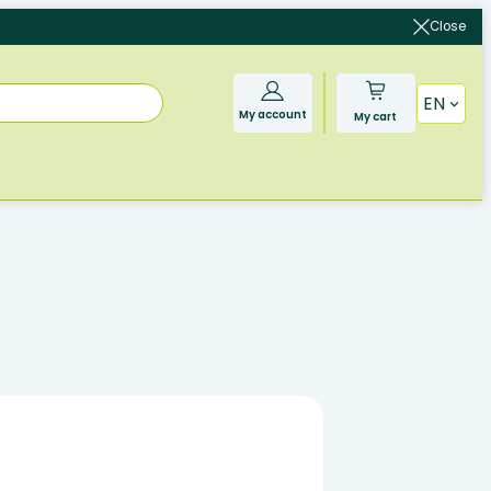
Close
EN
My account
My cart