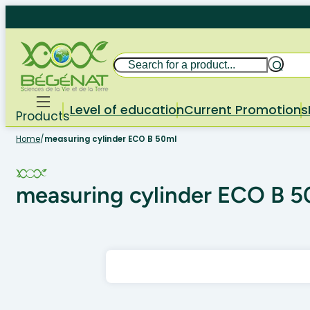
Skip
to
content
Search
Level of education
Current Promotions
Products
Home
/
measuring cylinder ECO B 50ml
measuring cylinder ECO B 5