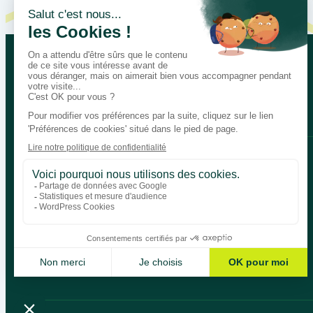
Let’s talk about your educational
Bégénat
Level of education
News
Return policy