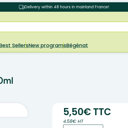
Delivery within 48 hours in mainland France!
Best Sellers
New programs
Bégénat
0ml
5,50€ TTC
4.58€ HT