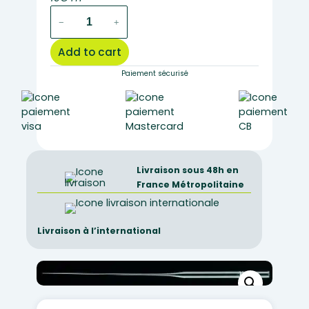
long
−
+
glass
Pasteur
Add to cart
pipette
230mm
Paiement sécurisé
–
set
of
250
quantity
Livraison sous 48h en
France Métropolitaine
Livraison à l’international