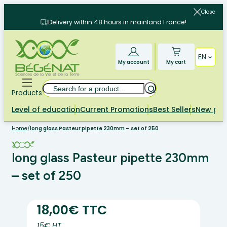
Skip
Close
to
Delivery within 48 hours in mainland France!
content
EN
My account
My cart
Search
Products
Level of education
Current Promotions
Best Sellers
New pr
Home
/
long glass Pasteur pipette 230mm – set of 250
long glass Pasteur pipette 230mm
– set of 250
18,00€ TTC
15€ HT