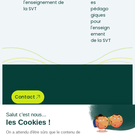
Let’s talk about your educational
needs, we are here to help.
Contact
Bégénat
Level of education
News