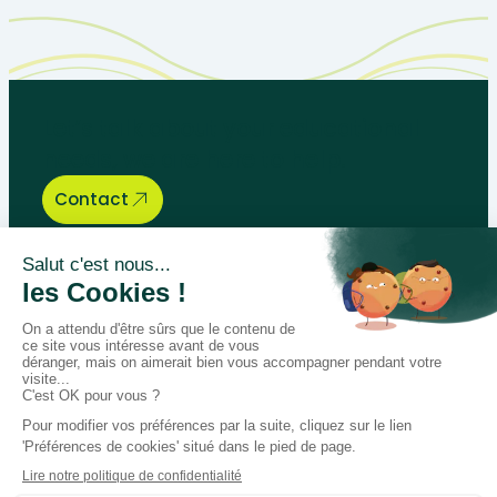
Let’s talk about your educational
needs, we are here to help.
Contact
Bégénat
Level of education
News
Return policy
100% secure payment
Follow us on social media