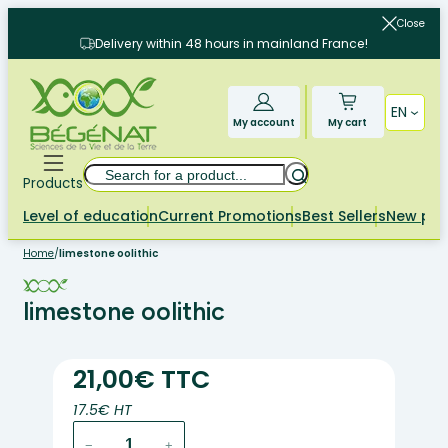
Skip
Close
to
Delivery within 48 hours in mainland France!
content
EN
My account
My cart
Search
Products
Level of education
Current Promotions
Best Sellers
New pr
Home
/
limestone oolithic
limestone oolithic
21,00€ TTC
17.5€ HT
limestone
−
+