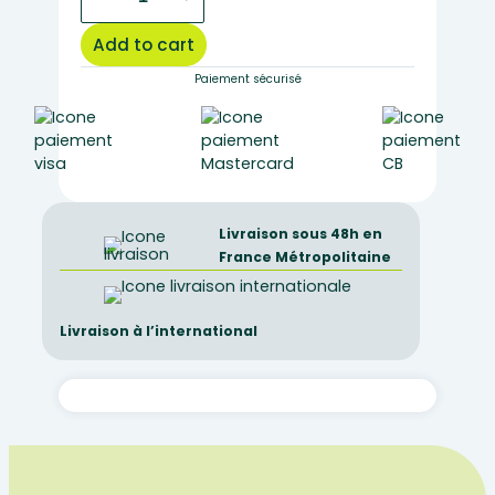
oolithic
quantity
Add to cart
Paiement sécurisé
Livraison sous 48h en
France Métropolitaine
Livraison à l’international