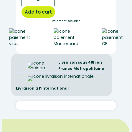
gland
(
Add to cart
pig
)
Paiement sécurisé
quantity
Livraison sous 48h en
France Métropolitaine
Livraison à l’international