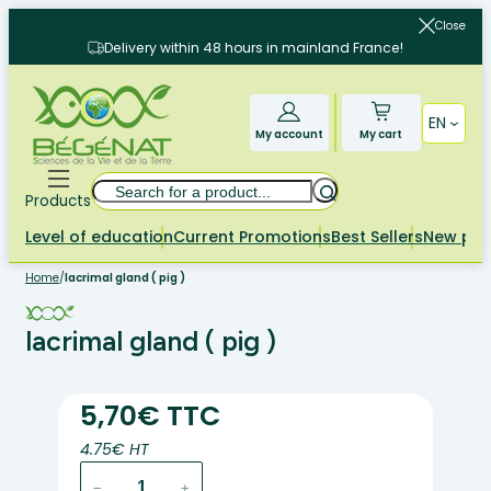
Skip
Close
to
Delivery within 48 hours in mainland France!
content
EN
My account
My cart
Search
Products
Level of education
Current Promotions
Best Sellers
New pr
Home
/
lacrimal gland ( pig )
lacrimal gland ( pig )
5,70€ TTC
4.75€ HT
lacrimal
−
+