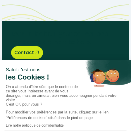
Let’s talk about your educational
needs, we are here to help.
Contact
Bégénat
Level of education
News
Return policy
100% secure payment
Follow us on social media