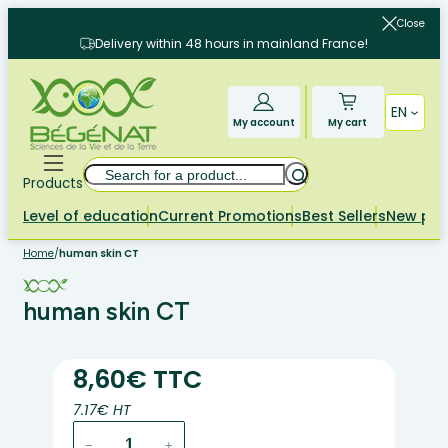
Skip
Close
to
Delivery within 48 hours in mainland France!
content
EN
My account
My cart
Search
Products
Level of education
Current Promotions
Best Sellers
New pr
Home
/
human skin CT
human skin CT
8,60€ TTC
7.17€ HT
human
−
+