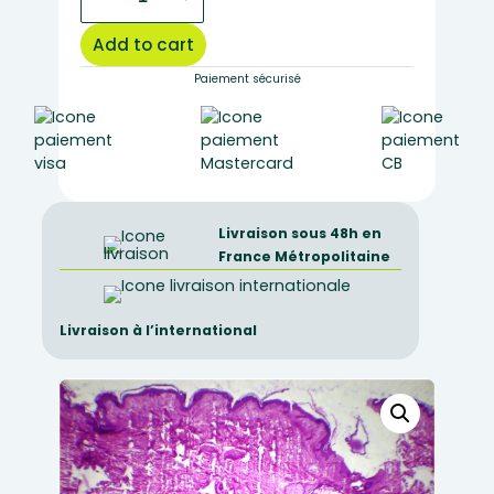
skin
CT
Add to cart
quantity
Paiement sécurisé
Livraison sous 48h en
France Métropolitaine
Livraison à l’international