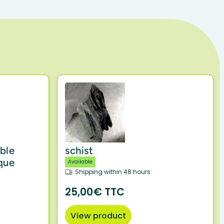
able
schist
ique
Available
Shipping within 48 hours
25,00€ TTC
View product