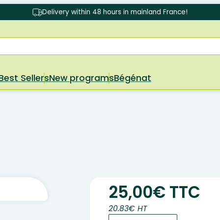
Delivery within 48 hours in mainland France!
Best Sellers
New programs
Bégénat
25,00€ TTC
20.83€ HT