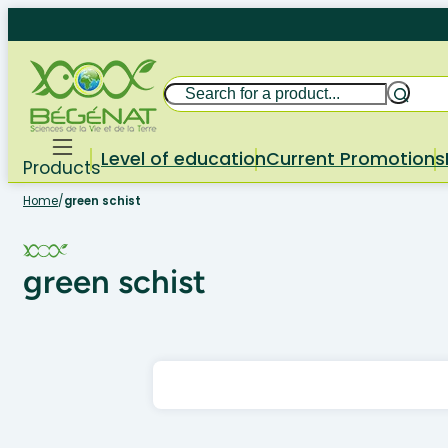
Skip
to
content
Search
Level of education
Current Promotions
Products
Home
/
green schist
green schist