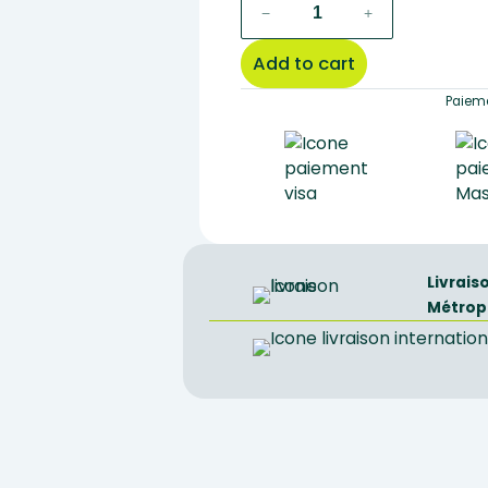
green
−
+
schist
quantity
Add to cart
Paieme
Livrais
Métrop