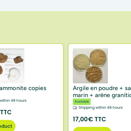
 ammonite copies
Argile en poudre + s
marin + arène granit
within 48 hours
Available
Shipping within 48 hours
 TTC
17,00€ TTC
oduct