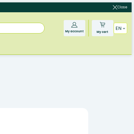
Close
EN
My account
My cart