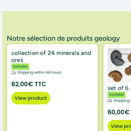
Notre sélection de produits geology
collection of 24 minerals and
ores
Available
Shipping within 48 hours
62,00€ TTC
set of 6
Available
View product
Shipping 
60,00€
View pr