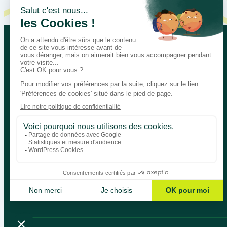
Let’s talk about your educational
Bégénat
Level of education
News
Return policy