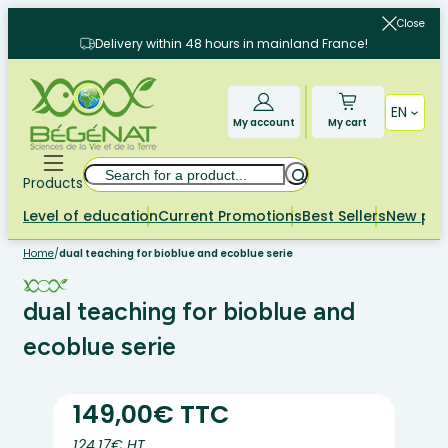
Skip
Close
to
Delivery within 48 hours in mainland France!
content
EN
My account
My cart
Search
Products
Level of education
Current Promotions
Best Sellers
New pr
Home
/
dual teaching for bioblue and ecoblue serie
dual teaching for bioblue and
ecoblue serie
149,00€ TTC
124.17€ HT