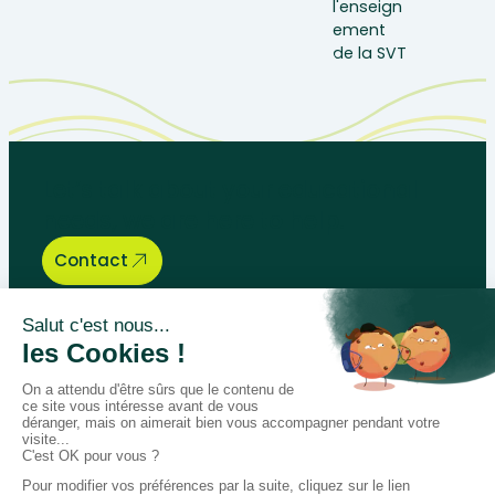
Let’s talk about your educational
needs, we are here to help.
Contact
Bégénat
Level of education
News
Return policy
100% secure payment