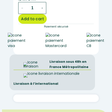
dual
−
+
teaching
for
Add to cart
bioblue
and
Paiement sécurisé
ecoblue
serie
quantity
Livraison sous 48h en
France Métropolitaine
Livraison à l’international