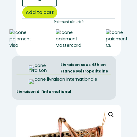
–
Desert
Add to cart
Locust
(per
Paiement sécurisé
unit)
quantity
Livraison sous 48h en
France Métropolitaine
Livraison à l’international