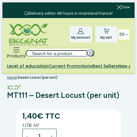
Skip
Close
to
Delivery within 48 hours in mainland France!
content
EN
My account
My cart
Search
Products
Level of education
Current Promotions
Best Sellers
New pr
Home
/
Desert Locust (per unit)
MT111 – Desert Locust (per unit)
1,40€ TTC
1.17€ HT
MT111
−
+