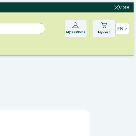
Close
EN
My account
My cart