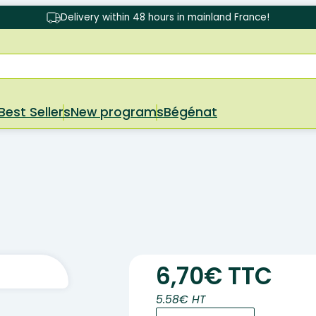
Delivery within 48 hours in mainland France!
Best Sellers
New programs
Bégénat
6,70€ TTC
5.58€ HT