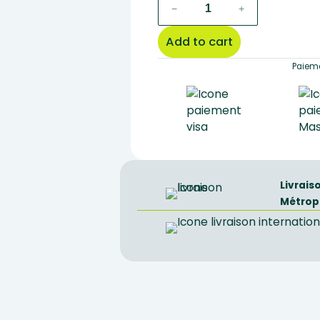
CT
−
+
worm
quantity
Add to cart
Paieme
Livrais
Métrop