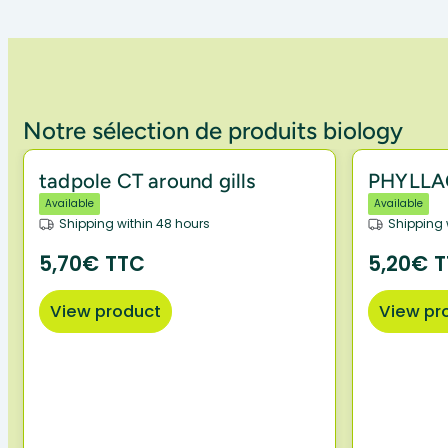
Notre sélection de produits biology
tadpole CT around gills
PHYLLA
Available
Available
Shipping within 48 hours
Shipping 
5,70€ TTC
5,20€ 
View product
View pr