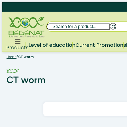
Skip
to
content
Search
Level of education
Current Promotions
Products
Home
/
CT worm
CT worm