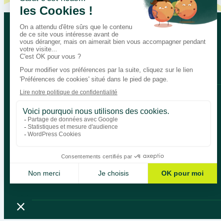
Let’s talk about your educational
Bégénat
Level of education
News
Return policy