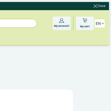
Close
EN
My account
My cart