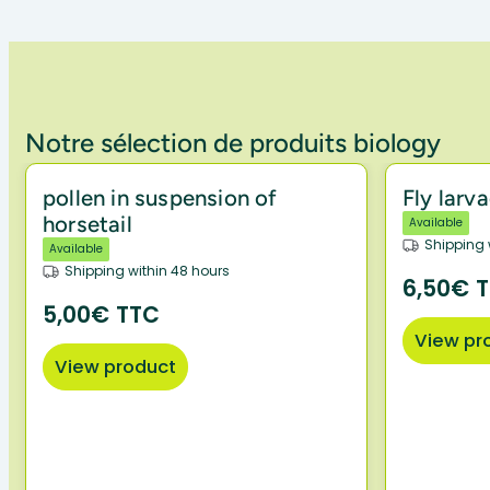
Notre sélection de produits biology
pollen in suspension of
Fly larv
horsetail
Available
Shipping 
Available
Shipping within 48 hours
6,50€ 
5,00€ TTC
View pr
View product