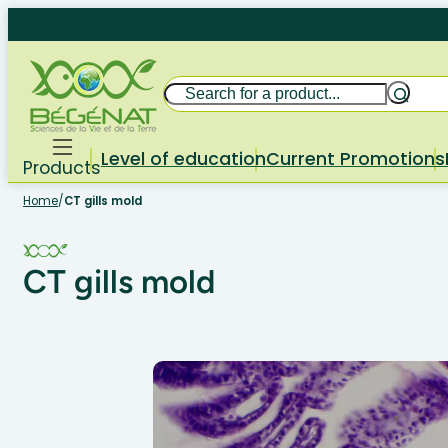
Skip
to
content
Search
Level of education
Current Promotions
Products
Home
/
CT gills mold
CT gills mold