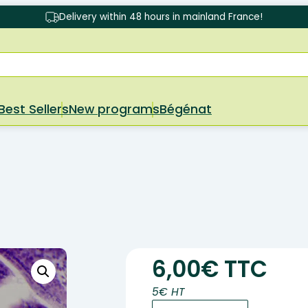
Delivery within 48 hours in mainland France!
Best Sellers
New programs
Bégénat
6,00€ TTC
5€ HT