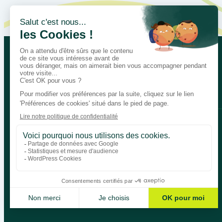
Let’s talk about your educational
Bégénat
Level of education
News
Return policy