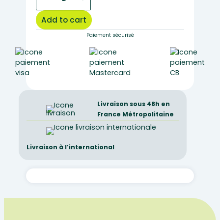
with
low
Add to cart
form
spout
Paiement sécurisé
50ml
quantity
Livraison sous 48h en
France Métropolitaine
Livraison à l’international