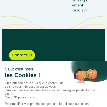
Let’s talk about your educational
needs, we are here to help.
Contact
Bégénat
Level of education
News
Return policy
100% secure payment