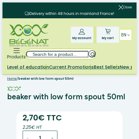
Skip
Close
to
Delivery within 48 hours in mainland France!
content
EN
My account
My cart
Search
Products
Level of education
Current Promotions
Best Sellers
New pr
Home
/
beaker with low form spout 50ml
beaker with low form spout 50ml
2,70€ TTC
2.25€ HT
beaker
−
+