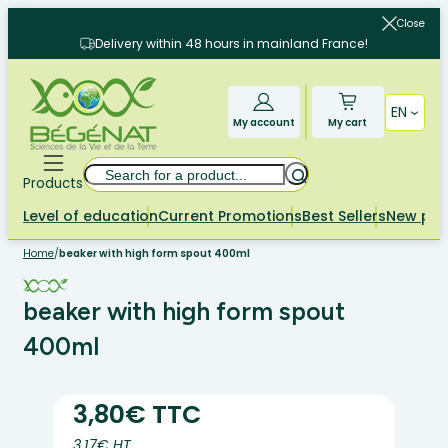
Skip
Close
to
Delivery within 48 hours in mainland France!
content
EN
My account
My cart
Search
Products
Level of education
Current Promotions
Best Sellers
New pr
Home
/
beaker with high form spout 400ml
beaker with high form spout
400ml
3,80€ TTC
3.17€ HT