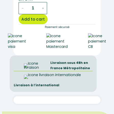
beaker
−
+
with
high
Add to cart
form
spout
Paiement sécurisé
400ml
quantity
Livraison sous 48h en
France Métropolitaine
Livraison à l’international