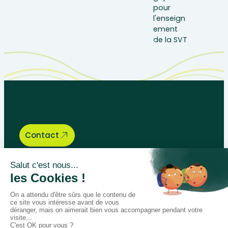
Let’s talk about your educational
needs, we are here to help.
Contact
Bégénat
Level of education
News
Return policy
100% secure payment