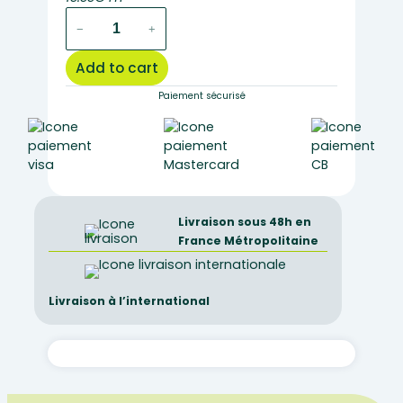
40
−
+
drosophilia
ebony-
Add to cart
vestigial
(
Paiement sécurisé
black
body-
vestigial
wings
)
quantity
Livraison sous 48h en
France Métropolitaine
Livraison à l’international