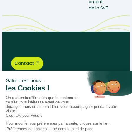
Let’s talk about your educational
needs, we are here to help.
Contact
Bégénat
Level of education
News
Return policy
100% secure payment