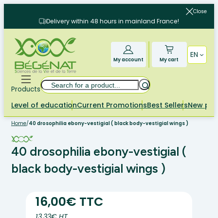
Skip
Close
to
Delivery within 48 hours in mainland France!
content
EN
My account
My cart
Search
Products
Level of education
Current Promotions
Best Sellers
New pr
Home
/
40 drosophilia ebony-vestigial ( black body-vestigial wings )
40 drosophilia ebony-vestigial (
black body-vestigial wings )
16,00€ TTC
13.33€ HT