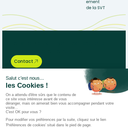
Let’s talk about your educational
needs, we are here to help.
Contact
Bégénat
Level of education
News
Return policy
100% secure payment