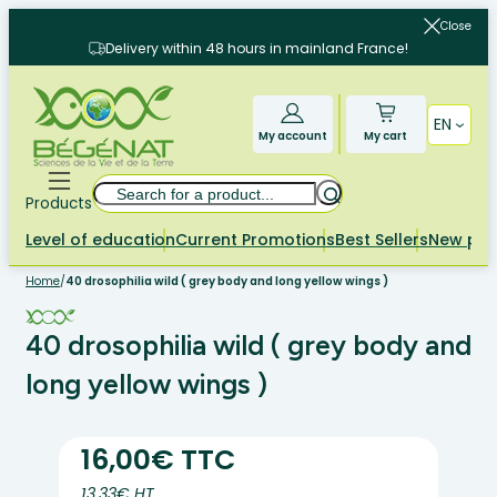
Skip
Close
to
Delivery within 48 hours in mainland France!
content
EN
My account
My cart
Search
Products
Level of education
Current Promotions
Best Sellers
New pr
Home
/
40 drosophilia wild ( grey body and long yellow wings )
40 drosophilia wild ( grey body and
long yellow wings )
16,00€ TTC
13.33€ HT