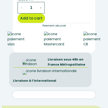
40
−
+
drosophilia
wild
Add to cart
(
grey
Paiement sécurisé
body
and
long
yellow
wings
)
Livraison sous 48h en
quantity
France Métropolitaine
Livraison à l’international