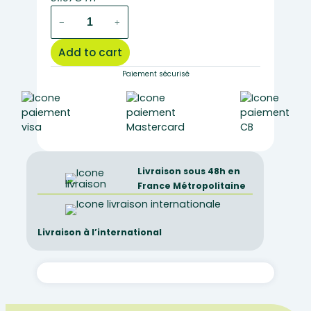
MT1083
−
+
–
Achromatic
Add to cart
lens
x60
Paiement sécurisé
for
PM-
1805
quantity
Livraison sous 48h en
France Métropolitaine
Livraison à l’international