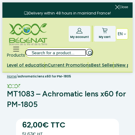
Skip
Close
to
Delivery within 48 hours in mainland France!
content
EN
My account
My cart
Search
Products
Level of education
Current Promotions
Best Sellers
New pr
Home
/
achromatic lens x60 for PM-1805
MT1083 – Achromatic lens x60 for
PM-1805
62,00€ TTC
51.67€ HT