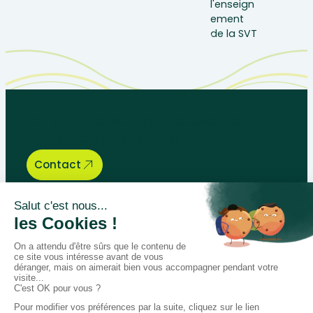
Let’s talk about your educational
needs, we are here to help.
Contact
Bégénat
Level of education
News
Return policy
100% secure payment